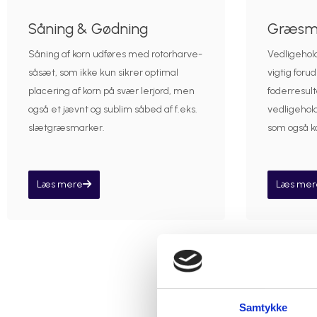
Såning & Gødning
Græsma
Såning af korn udføres med rotorharve-
Vedligehol
såsæt, som ikke kun sikrer optimal
vigtig forud
placering af korn på svær lerjord, men
foderresult
også et jævnt og sublim såbed af f.eks.
vedligehol
slætgræsmarker.
som også ka
Læs mere
Læs mer
Samtykke