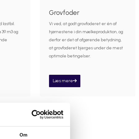
Grovfoder
lastbil.
Vi ved, at godt grovfoderet er én af
 39 m3 og
hjørnestene i din mælkeproduktion, og
nde
derfor er det af afgørende betydning,
at grovfoderet bjerges under de mest
optimale betingelser.
Læs mere
Om