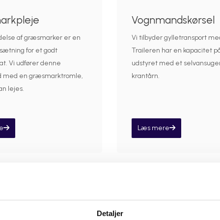
rkpleje
Vognmandskørsel
delse af græsmarker er en
Vi tilbyder gylletransport med 
sætning for et godt
Traileren har en kapacitet på
at. Vi udfører denne
udstyret med et selvansuge
d med en græsmarktromle,
krantårn.
n lejes.
e
Læs mere
Detaljer