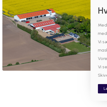
Hv
Med 
med 
Vi s
mask
Vore
Vi s
Skiv
L