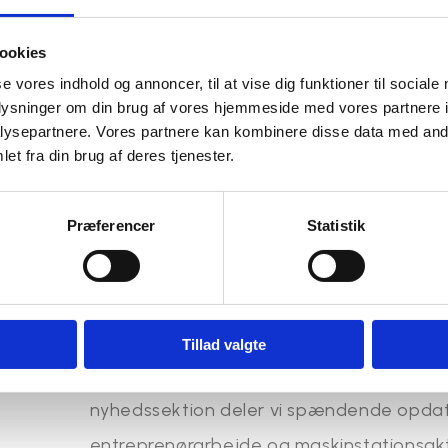
ookies
se vores indhold og annoncer, til at vise dig funktioner til sociale
oplysninger om din brug af vores hjemmeside med vores partnere i
ysepartnere. Vores partnere kan kombinere disse data med andr
et fra din brug af deres tjenester.
Præferencer
Statistik
Følg med på vores Fa
Tillad valgte
Vær altid opdateret med det seneste fra 
nyhedssektion deler vi spændende opdat
entreprenørarbejde og maskinstationsakt