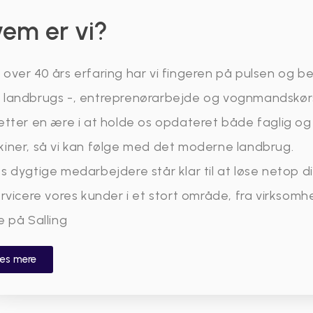
em er vi?
over 40 års erfaring har vi fingeren på pulsen og 
landbrugs -, entreprenørarbejde og vognmandskør
ætter en ære i at holde os opdateret både faglig o
iner, så vi kan følge med det moderne landbrug.
s dygtige medarbejdere står klar til at løse netop di
ervicere vores kunder i et stort område, fra virksom
e på Salling
æs mere