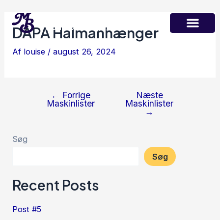
Gå
Indlægsnavigation
Maskinstation
til
Martin Børsting A/S
DAPA Halmanhænger
indholdet
Af
louise
/
august 26, 2024
←
Forrige
Næste
Maskinlister
Maskinlister
→
Søg
Søg
Recent Posts
Post #5