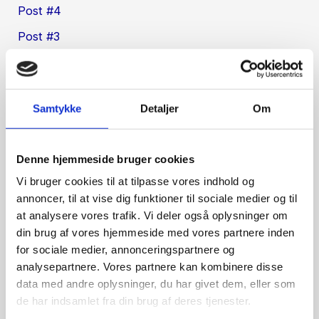
Post #4
Post #3
Post #2
Post #1
Samtykke
Detaljer
Om
Recent Comments
ss1_tcoa
på
Post #4
Denne hjemmeside bruger cookies
Vi bruger cookies til at tilpasse vores indhold og
ma1_fmoa
på
Post #1
annoncer, til at vise dig funktioner til sociale medier og til
https://www.exoticzimbabwe.com/
på
Post #2
at analysere vores trafik. Vi deler også oplysninger om
din brug af vores hjemmeside med vores partnere inden
go to my blog
på
Post #2
for sociale medier, annonceringspartnere og
next page
på
Post #4
analysepartnere. Vores partnere kan kombinere disse
data med andre oplysninger, du har givet dem, eller som
Archives
de har indsamlet fra din brug af deres tjenester.