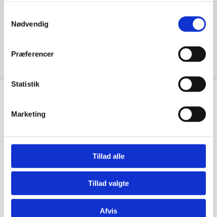
december 2023
Samtykkevalg
Nødvendig
Categories
Præferencer
Uncategorized
Statistik
Marketing
Maskinstation Martin Børsting A/S
borstingmartin@borstingmartin.dk
Tillad alle
+45 30 97 13 10
Ballingvej 98, 7800 Skive
Tillad valgte
Cookie- og privatlivspolitik
Persondatapolitik
Afvis