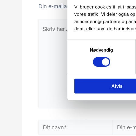
Din e-mailadresse vil ikke blive publice
Vi bruger cookies til at tilpas
vores trafik. Vi deler også 
annonceringspartnere og anal
Skriv
dem, eller som de har indsaml
her..
Samtykkevalg
Nødvendig
Afvis
Dit
Din
navn*
e-