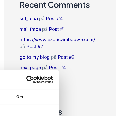
Recent Comments
ss1_tcoa
på
Post #4
ma1_fmoa
på
Post #1
https://www.exoticzimbabwe.com/
på
Post #2
go to my blog
på
Post #2
next page
på
Post #4
Archives
december 2023
Om
Categories