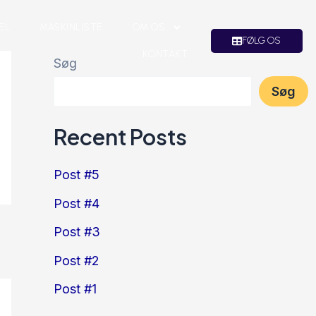
EL
MASKINLISTE
OM OS
FØLG OS
KONTAKT
Søg
Søg
Recent Posts
Post #5
Post #4
Post #3
Post #2
Post #1