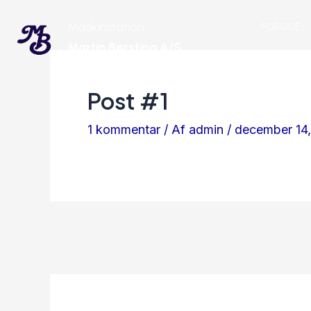
Gå
Indlægsnavigation
Maskinstation
FORSIDE
til
Martin Børsting A/S
indholdet
Post #1
1 kommentar
/ Af
admin
/
december 14