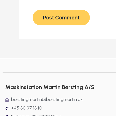
mail*
Maskinstation Martin Børsting A/S
borstingmartin@borstingmartin.dk
+45 30 97 13 10