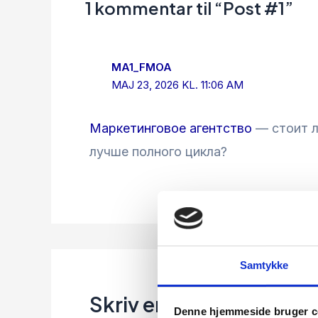
1 kommentar til “Post #1”
MA1_FMOA
MAJ 23, 2026 KL. 11:06 AM
Маркетинговое агентство
— стоит л
лучше полного цикла?
Samtykke
Skriv en kommentar
Denne hjemmeside bruger c