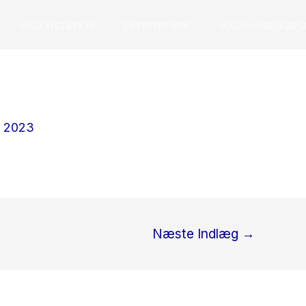
MASKINSTATION
ENTREPRENØR
VOGNMANDSKØRS
, 2023
Næste Indlæg
→