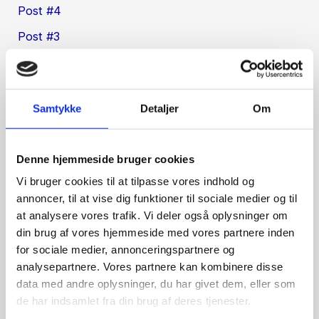
Post #4
Post #3
Post #2
Post #1
Samtykke
Detaljer
Om
Recent Comments
ss1_tcoa
på
Post #4
Denne hjemmeside bruger cookies
Vi bruger cookies til at tilpasse vores indhold og
ma1_fmoa
på
Post #1
annoncer, til at vise dig funktioner til sociale medier og til
https://www.exoticzimbabwe.com/
på
Post #2
at analysere vores trafik. Vi deler også oplysninger om
din brug af vores hjemmeside med vores partnere inden
go to my blog
på
Post #2
for sociale medier, annonceringspartnere og
next page
på
Post #4
analysepartnere. Vores partnere kan kombinere disse
data med andre oplysninger, du har givet dem, eller som
Archives
de har indsamlet fra din brug af deres tjenester.