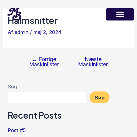
Gå
Indlægsnavigation
Maskinstation
til
Martin Børsting A/S
Halmsnitter
indholdet
Af
admin
/
maj 2, 2024
←
Forrige
Næste
Maskinlister
Maskinlister
→
Søg
Søg
Recent Posts
Post #5