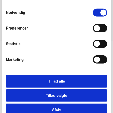
december 2023
Samtykkevalg
Nødvendig
Categories
Præferencer
Uncategorized
Statistik
Marketing
Maskinstation Martin Børsting A/S
borstingmartin@borstingmartin.dk
Tillad alle
+45 30 97 13 10
Ballingvej 98, 7800 Skive
Tillad valgte
Cookie- og privatlivspolitik
Persondatapolitik
Afvis