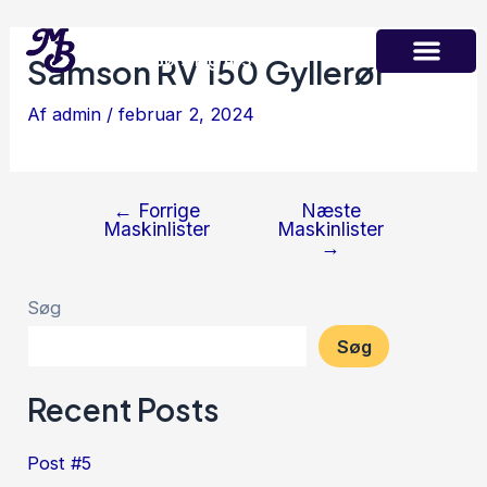
Gå
Indlægsnavigation
Maskinstation
til
Martin Børsting A/S
Samson RV 150 Gyllerør
indholdet
Af
admin
/
februar 2, 2024
←
Forrige
Næste
Maskinlister
Maskinlister
→
Søg
Søg
Recent Posts
Post #5