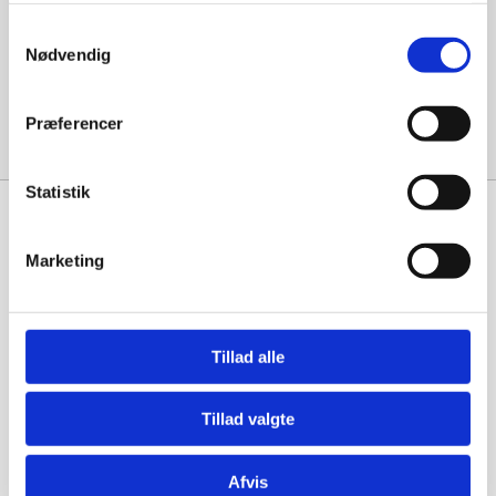
december 2023
Samtykkevalg
Nødvendig
Categories
Præferencer
Uncategorized
Statistik
Marketing
Maskinstation Martin Børsting A/S
borstingmartin@borstingmartin.dk
Tillad alle
+45 30 97 13 10
Ballingvej 98, 7800 Skive
Tillad valgte
Cookie- og privatlivspolitik
Persondatapolitik
Afvis