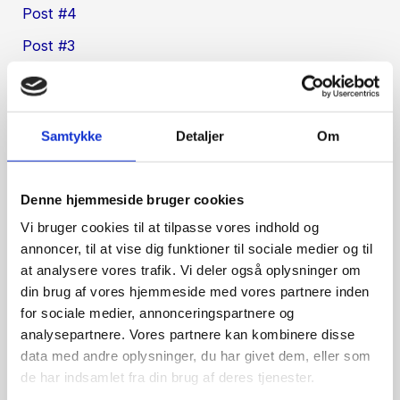
Post #4
Post #3
Post #2
Post #1
Samtykke
Detaljer
Om
Recent Comments
ss1_tcoa
på
Post #4
Denne hjemmeside bruger cookies
Vi bruger cookies til at tilpasse vores indhold og
ma1_fmoa
på
Post #1
annoncer, til at vise dig funktioner til sociale medier og til
https://www.exoticzimbabwe.com/
på
Post #2
at analysere vores trafik. Vi deler også oplysninger om
din brug af vores hjemmeside med vores partnere inden
go to my blog
på
Post #2
for sociale medier, annonceringspartnere og
next page
på
Post #4
analysepartnere. Vores partnere kan kombinere disse
data med andre oplysninger, du har givet dem, eller som
Archives
de har indsamlet fra din brug af deres tjenester.