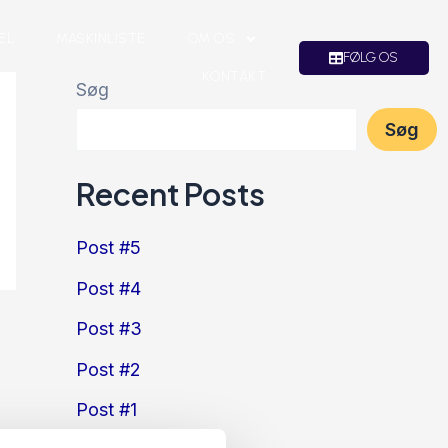
EL
MASKINLISTE
OM OS
FØLG OS
KONTAKT
Søg
Søg
Recent Posts
Post #5
Post #4
Post #3
Post #2
Post #1