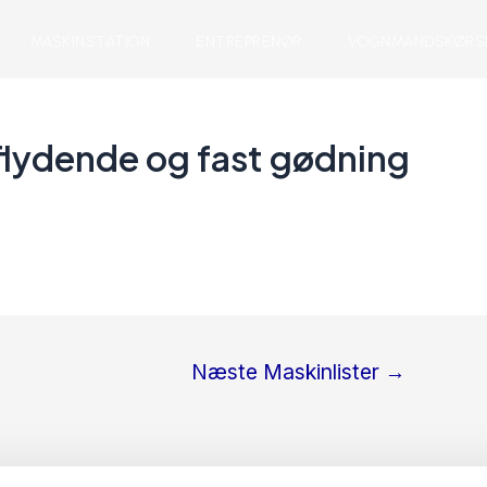
MASKINSTATION
ENTREPRENØR
VOGNMANDSKØRS
flydende og fast gødning
Næste Maskinlister
→