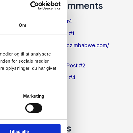
Recent Comments
ss1_tcoa
på
Post #4
Om
ma1_fmoa
på
Post #1
https://www.exoticzimbabwe.com/
på
Post #2
 medier og til at analysere
nden for sociale medier,
go to my blog
på
Post #2
e oplysninger, du har givet
next page
på
Post #4
Archives
Marketing
december 2023
Categories
Tillad alle