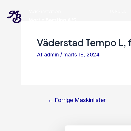
Gå
Indlægsnavigation
Maskinstation
FORSIDE
til
Martin Børsting A/S
indholdet
Väderstad Tempo L, 
Af
admin
/
marts 18, 2024
←
Forrige Maskinlister