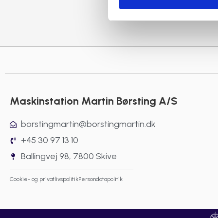
Maskinstation Martin Børsting A/S
borstingmartin@borstingmartin.dk
+45 30 97 13 10
Ballingvej 98, 7800 Skive
Cookie- og privatlivspolitik
Persondatapolitik